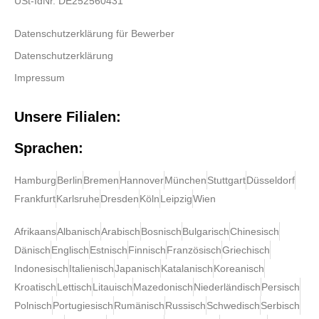
USt-IdNr. DE252560431
Datenschutzerklärung für Bewerber
Datenschutzerklärung
Impressum
Unsere Filialen:
Sprachen:
Hamburg
Berlin
Bremen
Hannover
München
Stuttgart
Düsseldorf
Frankfurt
Karlsruhe
Dresden
Köln
Leipzig
Wien
Afrikaans
Albanisch
Arabisch
Bosnisch
Bulgarisch
Chinesisch
Dänisch
Englisch
Estnisch
Finnisch
Französisch
Griechisch
Indonesisch
Italienisch
Japanisch
Katalanisch
Koreanisch
Kroatisch
Lettisch
Litauisch
Mazedonisch
Niederländisch
Persisch
Polnisch
Portugiesisch
Rumänisch
Russisch
Schwedisch
Serbisch