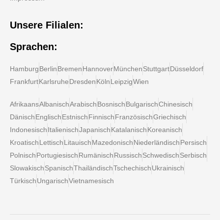
Unsere Filialen:
Sprachen:
Hamburg
Berlin
Bremen
Hannover
München
Stuttgart
Düsseldorf
Frankfurt
Karlsruhe
Dresden
Köln
Leipzig
Wien
Afrikaans
Albanisch
Arabisch
Bosnisch
Bulgarisch
Chinesisch
Dänisch
Englisch
Estnisch
Finnisch
Französisch
Griechisch
Indonesisch
Italienisch
Japanisch
Katalanisch
Koreanisch
Kroatisch
Lettisch
Litauisch
Mazedonisch
Niederländisch
Persisch
Polnisch
Portugiesisch
Rumänisch
Russisch
Schwedisch
Serbisch
Slowakisch
Spanisch
Thailändisch
Tschechisch
Ukrainisch
Türkisch
Ungarisch
Vietnamesisch