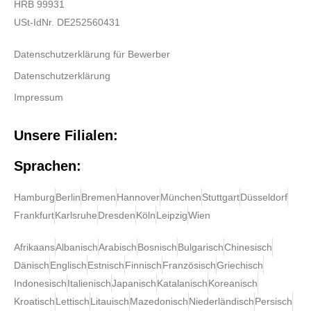
HRB 99931
USt-IdNr. DE252560431
Datenschutzerklärung für Bewerber
Datenschutzerklärung
Impressum
Unsere Filialen:
Sprachen:
Hamburg
Berlin
Bremen
Hannover
München
Stuttgart
Düsseldorf
Frankfurt
Karlsruhe
Dresden
Köln
Leipzig
Wien
Afrikaans
Albanisch
Arabisch
Bosnisch
Bulgarisch
Chinesisch
Dänisch
Englisch
Estnisch
Finnisch
Französisch
Griechisch
Indonesisch
Italienisch
Japanisch
Katalanisch
Koreanisch
Kroatisch
Lettisch
Litauisch
Mazedonisch
Niederländisch
Persisch