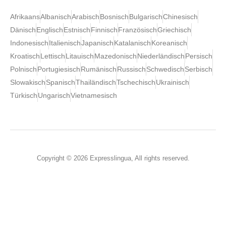
Afrikaans
Albanisch
Arabisch
Bosnisch
Bulgarisch
Chinesisch
Dänisch
Englisch
Estnisch
Finnisch
Französisch
Griechisch
Indonesisch
Italienisch
Japanisch
Katalanisch
Koreanisch
Kroatisch
Lettisch
Litauisch
Mazedonisch
Niederländisch
Persisch
Polnisch
Portugiesisch
Rumänisch
Russisch
Schwedisch
Serbisch
Slowakisch
Spanisch
Thailändisch
Tschechisch
Ukrainisch
Türkisch
Ungarisch
Vietnamesisch
Copyright © 2026 Expresslingua, All rights reserved.