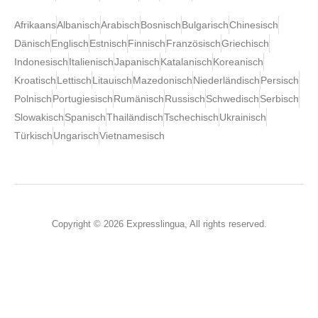
Afrikaans
Albanisch
Arabisch
Bosnisch
Bulgarisch
Chinesisch
Dänisch
Englisch
Estnisch
Finnisch
Französisch
Griechisch
Indonesisch
Italienisch
Japanisch
Katalanisch
Koreanisch
Kroatisch
Lettisch
Litauisch
Mazedonisch
Niederländisch
Persisch
Polnisch
Portugiesisch
Rumänisch
Russisch
Schwedisch
Serbisch
Slowakisch
Spanisch
Thailändisch
Tschechisch
Ukrainisch
Türkisch
Ungarisch
Vietnamesisch
Copyright © 2026 Expresslingua, All rights reserved.